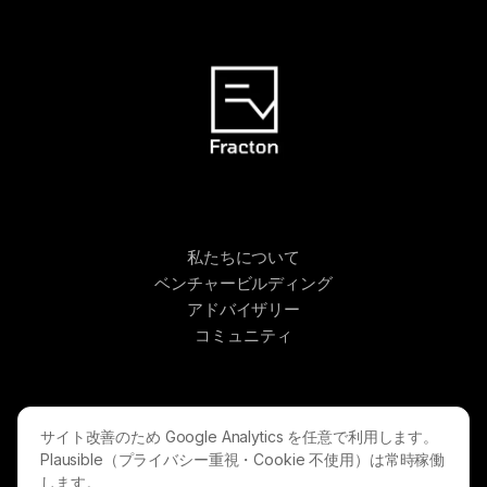
私たちについて
ベンチャービルディング
アドバイザリー
コミュニティ
ニュース
サイト改善のため Google Analytics を任意で利用します。
リソース
Plausible（プライバシー重視・Cookie 不使用）は常時稼働
します。
プライバシーポリシー