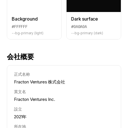
Background
Dark surface
#FFFFFF
#0A0A0A
--bg-primary (light)
--bg-primary (dark)
会社概要
正式名称
Fracton Ventures 株式会社
英文名
Fracton Ventures Inc.
設立
2021年
所在地